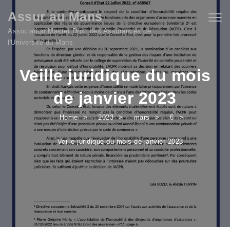
Skip to content
Assur au Mans
Togg
navig
Association Master Droit des Assurances de
l'Université du Mans
Veille juridique du mois
de janvier 2023
Home
2023
mars
6
Veille juridique du mois de janvier 2023